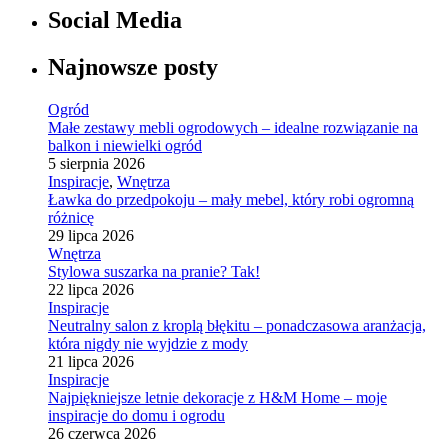
Social Media
Najnowsze posty
Ogród
Małe zestawy mebli ogrodowych – idealne rozwiązanie na
balkon i niewielki ogród
5 sierpnia 2026
Inspiracje
,
Wnętrza
Ławka do przedpokoju – mały mebel, który robi ogromną
różnicę
29 lipca 2026
Wnętrza
Stylowa suszarka na pranie? Tak!
22 lipca 2026
Inspiracje
Neutralny salon z kroplą błękitu – ponadczasowa aranżacja,
która nigdy nie wyjdzie z mody
21 lipca 2026
Inspiracje
Najpiękniejsze letnie dekoracje z H&M Home – moje
inspiracje do domu i ogrodu
26 czerwca 2026