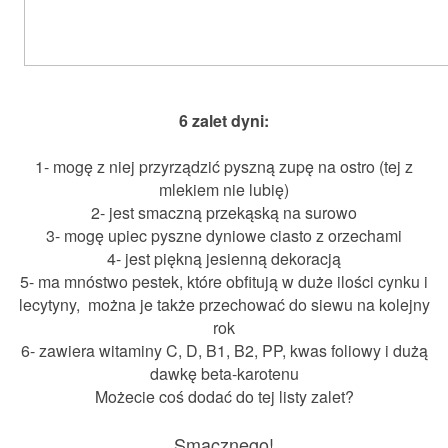
6 zalet dyni:
1- mogę z niej przyrządzić pyszną zupę na ostro (tej z
mlekiem nie lubię)
2- jest smaczną przekąską na surowo
3- mogę upiec pyszne dyniowe ciasto z orzechami
4- jest piękną jesienną dekoracją
5- ma mnóstwo pestek, które
obfitują w duże ilości cynku i
lecytyny,
można je także przechować do siewu na kolejny
rok
6- z
awiera witaminy C, D, B1, B2, PP, kwas foliowy i dużą
dawkę beta-karotenu
Możecie coś dodać do tej listy zalet?
Smacznego!