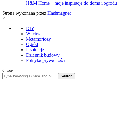
H&M Home – moje inspiracje do domu i ogrodu
Strona wykonana przez
Hashmagnet
×
DIY
Wnętrza
Metamorfozy
Ogród
Inspiracje
Dziennik budowy
Polityka prywatności
Close