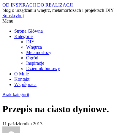
OD INSPIRACJI DO REALIZACJI
blog o urządzaniu wnętrz, metamorfozach i projektach DIY
Subskrybuj
Menu
Strona Główna
Kategorie
DIY
Wnętrza
Metamorfozy
Ogród
Inspiracje
Dziennik budowy
O Mnie
Kontakt
Współpraca
Brak kategorii
Przepis na ciasto dyniowe.
11 października 2013