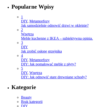
Popularne Wpisy
1
DIY
,
Metamorfozy
Jak samodzielnie odnowić drzwi w okleinie?
2
Wnętrza
Meble kuchenne z IKEA – subiektywna opinia.
3
DIY
Jak zrobić osłonę grzejnika
4
DIY
,
Metamorfozy
DIY: Jak pomalować meble z płyty?
5
DIY
,
Wnętrza
DIY: Jak odnowić stare drewniane schody?
Kategorie
Beauty
Brak kategorii
DIY