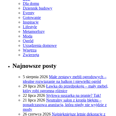
Dla domu
Dziennik budowy
Eventy
Gotowanie
Inspiracje
Lifestyle
Metamorfozy
Moda
Ogród
Urządzenia domowe
Wnętrza
Zwierzęta
Najnowsze posty
5 sierpnia 2026
Małe zestawy mebli ogrodowych –
idealne rozwiązanie na balkon i niewielki ogród
29 lipca 2026
Ławka do przedpokoju – mały mebel,
który robi ogromną różnicę
22 lipca 2026
Stylowa suszarka na pranie? Tak!
21 lipca 2026
Neutralny salon z kroplą błękitu –
ponadczasowa aranżacja, która nigdy nie wyjdzie z
mody
26 czerwca 2026
Najpiękniejsze letnie dekoracje z