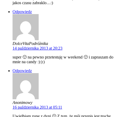
jakos czasu zabraklo…:)
Odpowiedz
DolceVitaPodróżnika
14 października 2013 at 20:23
super 🙂 na pewno przetestuję w weekend 🙂 i zapraszam do
mnie na candy :):):)
Odpowiedz
Anonimowy
16 października 2013 at 05:11
Uwielbiam zupę z dyni 🙂 Z tym, że mój przepis jest trochę