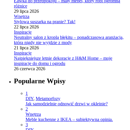
Ławka do przedpokoju – mały mebel, który robi ogromną
różnicę
29 lipca 2026
Wnętrza
Stylowa suszarka na pranie? Tak!
22 lipca 2026
Inspiracje
Neutralny salon z kroplą błękitu – ponadczasowa aranżacja,
która nigdy nie wyjdzie z mody
21 lipca 2026
Inspiracje
Najpiękniejsze letnie dekoracje z H&M Home – moje
inspiracje do domu i ogrodu
26 czerwca 2026
Popularne Wpisy
1
DIY
,
Metamorfozy
Jak samodzielnie odnowić drzwi w okleinie?
2
Wnętrza
Meble kuchenne z IKEA – subiektywna opinia.
3
DIY