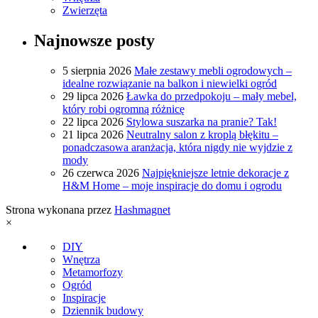
Zwierzęta
Najnowsze posty
5 sierpnia 2026
Małe zestawy mebli ogrodowych –
idealne rozwiązanie na balkon i niewielki ogród
29 lipca 2026
Ławka do przedpokoju – mały mebel,
który robi ogromną różnicę
22 lipca 2026
Stylowa suszarka na pranie? Tak!
21 lipca 2026
Neutralny salon z kroplą błękitu –
ponadczasowa aranżacja, która nigdy nie wyjdzie z
mody
26 czerwca 2026
Najpiękniejsze letnie dekoracje z
H&M Home – moje inspiracje do domu i ogrodu
Strona wykonana przez
Hashmagnet
×
DIY
Wnętrza
Metamorfozy
Ogród
Inspiracje
Dziennik budowy