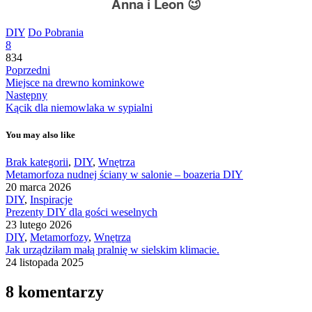
Anna i Leon 😉
DIY
Do Pobrania
8
834
Poprzedni
Miejsce na drewno kominkowe
Następny
Kącik dla niemowlaka w sypialni
You may also like
Brak kategorii
,
DIY
,
Wnętrza
Metamorfoza nudnej ściany w salonie – boazeria DIY
20 marca 2026
DIY
,
Inspiracje
Prezenty DIY dla gości weselnych
23 lutego 2026
DIY
,
Metamorfozy
,
Wnętrza
Jak urządziłam małą pralnię w sielskim klimacie.
24 listopada 2025
8 komentarzy