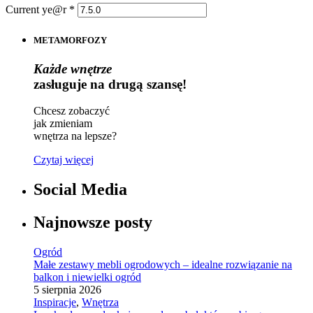
Current ye@r
*
METAMORFOZY
Każde wnętrze
zasługuje na drugą szansę!
Chcesz zobaczyć
jak zmieniam
wnętrza na lepsze?
Czytaj więcej
Social Media
Najnowsze posty
Ogród
Małe zestawy mebli ogrodowych – idealne rozwiązanie na
balkon i niewielki ogród
5 sierpnia 2026
Inspiracje
,
Wnętrza