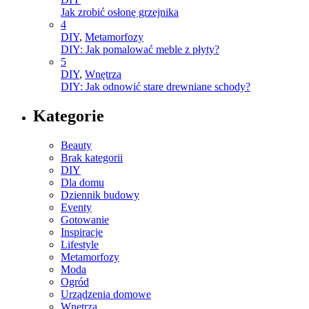
Jak zrobić osłonę grzejnika
4
DIY
,
Metamorfozy
DIY: Jak pomalować meble z płyty?
5
DIY
,
Wnętrza
DIY: Jak odnowić stare drewniane schody?
Kategorie
Beauty
Brak kategorii
DIY
Dla domu
Dziennik budowy
Eventy
Gotowanie
Inspiracje
Lifestyle
Metamorfozy
Moda
Ogród
Urządzenia domowe
Wnętrza