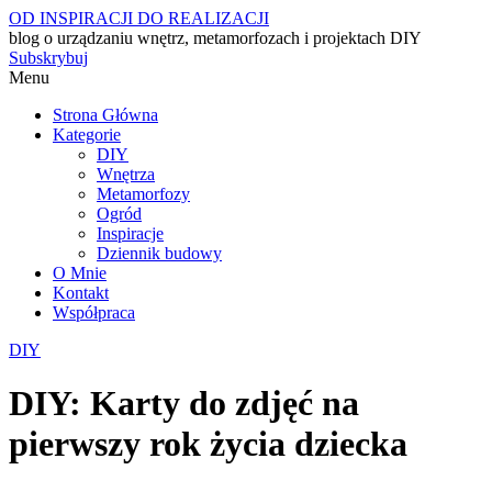
OD INSPIRACJI DO REALIZACJI
blog o urządzaniu wnętrz, metamorfozach i projektach DIY
Subskrybuj
Menu
Strona Główna
Kategorie
DIY
Wnętrza
Metamorfozy
Ogród
Inspiracje
Dziennik budowy
O Mnie
Kontakt
Współpraca
DIY
DIY: Karty do zdjęć na
pierwszy rok życia dziecka