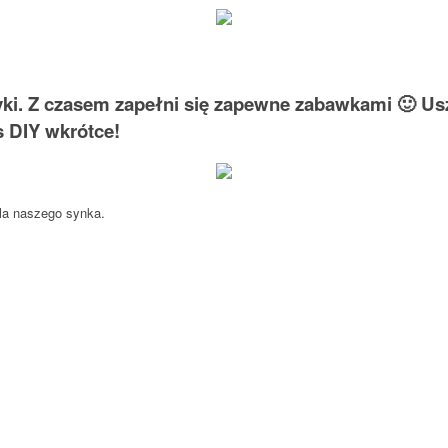
yki. Z czasem zapełni się zapewne zabawkami 🙂 U
s DIY wkrótce!
dla naszego synka.