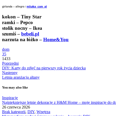
girlanda – allegro /
milutka_com_pl
kokon – Tiny Star
ramki – Pepco
stolik nocny – Ikea
szumiś –
bebeli.pl
narzuta na łóżko –
Home&You
dom
35
1433
Poprzedni
DIY: Karty do zdjęć na pierwszy rok życia dziecka
Następny
Letnia aranżacja altany
You may also like
Inspiracje
Najpiękniejsze letnie dekoracje z H&M Home – moje inspiracje do d
26 czerwca 2026
Brak kategorii
,
DIY
,
Wnętrza