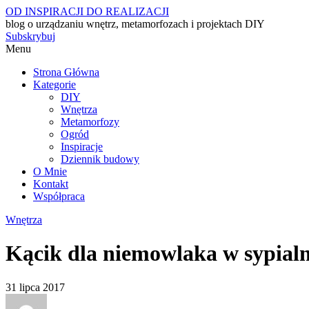
OD INSPIRACJI DO REALIZACJI
blog o urządzaniu wnętrz, metamorfozach i projektach DIY
Subskrybuj
Menu
Strona Główna
Kategorie
DIY
Wnętrza
Metamorfozy
Ogród
Inspiracje
Dziennik budowy
O Mnie
Kontakt
Współpraca
Wnętrza
Kącik dla niemowlaka w sypialn
31 lipca 2017