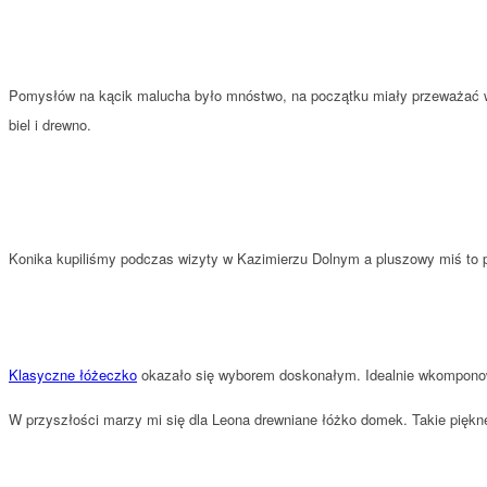
Pomysłów na kącik malucha było mnóstwo, na początku miały przeważać w n
biel i drewno.
Konika kupiliśmy podczas wizyty w Kazimierzu Dolnym a pluszowy miś to pi
Klasyczne łóżeczko
okazało się wyborem doskonałym. Idealnie wkomponowa
W przyszłości marzy mi się dla Leona drewniane łóżko domek. Takie pięk