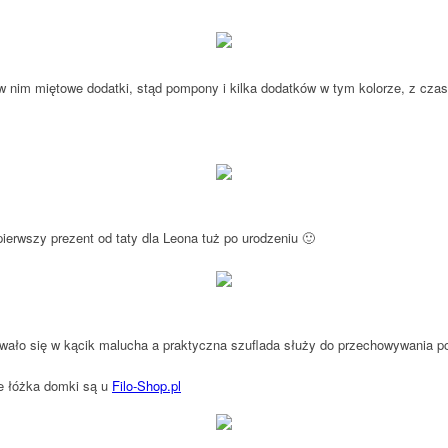
im miętowe dodatki, stąd pompony i kilka dodatków w tym kolorze, z czasem 
erwszy prezent od taty dla Leona tuż po urodzeniu 🙂
ło się w kącik malucha a praktyczna szuflada służy do przechowywania po
ne łóżka domki są u
Filo-Shop.pl