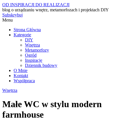
OD INSPIRACJI DO REALIZACJI
blog o urządzaniu wnętrz, metamorfozach i projektach DIY
Subskrybuj
Menu
Strona Główna
Kategorie
DIY
Wnętrza
Metamorfozy
Ogród
Inspiracje
Dziennik budowy
O Mnie
Kontakt
Współpraca
Wnętrza
Małe WC w stylu modern
farmhouse