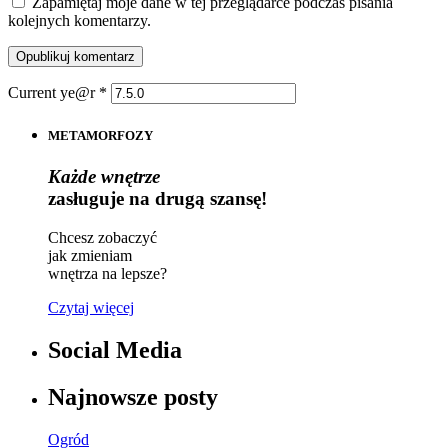
Zapamiętaj moje dane w tej przeglądarce podczas pisania
kolejnych komentarzy.
Current ye@r
*
METAMORFOZY
Każde wnętrze
zasługuje na drugą szansę!
Chcesz zobaczyć
jak zmieniam
wnętrza na lepsze?
Czytaj więcej
Social Media
Najnowsze posty
Ogród