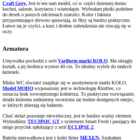
Craft Grey.
Jest to ten sam model, co w części dziennej domu:
kuchni, salonie, korytarzu i wiatrołapie. Wybrałam płytki podobne
do desek o jasnych odcieniach szarości. Kolor i faktura
przypominające drewno sprawiają, że flizy są bardzo praktyczne.
Łatwo się je czyści, a kurz i drobne zabrudzenia nie rzucają się w
oczy.
Armatura
Umywalka pochodzi z serii
Variform marki KOŁO
. Ma okrągły
kształt, a jej średnica wynosi 40 cm. To idealny wybór do małych
łazienek.
Miska WC również znajduje się w asortymencie marki KOŁO.
Model MODO
wyposażony jest w technologię Rimfree, co
oznacza brak wewnętrznego kołnierza. To praktyczne rozwiązanie,
dzięki któremu unikniemy tworzenia się trudno dostępnych miejsc,
w których zbierają się bakterie.
Choć stelaż pozostaje niewidoczny, jest to bardzo ważny element.
Wybraliśmy
TECHNIC GT
z systemem Smart Fresh i pasujący do
niego przycisk spłukujący z serii
ECLIPSE 2
.
Bateria umywalkowa jest z kolei firmy
MEXEN
.
Szukałam