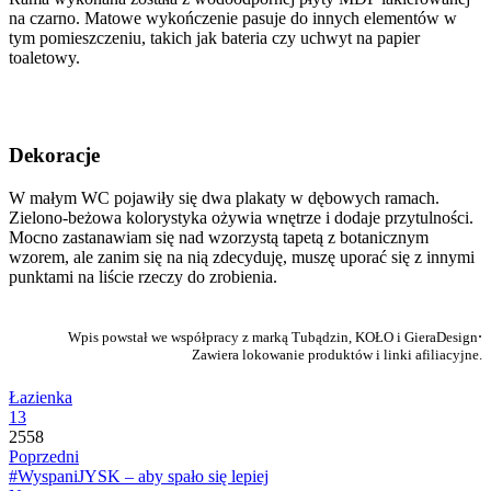
na czarno. Matowe wykończenie pasuje do innych elementów w
tym pomieszczeniu, takich jak bateria czy uchwyt na papier
toaletowy.
Dekoracje
W małym WC pojawiły się dwa plakaty w dębowych ramach.
Zielono-beżowa kolorystyka ożywia wnętrze i dodaje przytulności.
Mocno zastanawiam się nad wzorzystą tapetą z botanicznym
wzorem, ale zanim się na nią zdecyduję, muszę uporać się z innymi
punktami na liście rzeczy do zrobienia.
.
Wpis powstał we współpracy z marką Tubądzin, KOŁO i GieraDesign
Zawiera lokowanie produktów i linki afiliacyjne.
Łazienka
13
2558
Poprzedni
#WyspaniJYSK – aby spało się lepiej