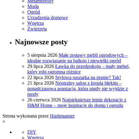
Metamorfozy
Moda
Ogród
Urządzenia domowe
Wnętrza
Zwierzęta
Najnowsze posty
5 sierpnia 2026
Małe zestawy mebli ogrodowych –
idealne rozwiązanie na balkon i niewielki ogród
29 lipca 2026
Ławka do przedpokoju – mały mebel,
który robi ogromną różnicę
22 lipca 2026
Stylowa suszarka na pranie? Tak!
21 lipca 2026
Neutralny salon z kroplą błękitu –
ponadczasowa aranżacja, która nigdy nie wyjdzie z
mody
26 czerwca 2026
Najpiękniejsze letnie dekoracje z
H&M Home – moje inspiracje do domu i ogrodu
Strona wykonana przez
Hashmagnet
×
DIY
Wnętrza