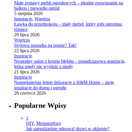
Małe zestawy mebli ogrodowych – idealne rozwiązanie na
balkon i niewielki ogród
5 sierpnia 2026
Inspiracje
,
Wnętrza
Ławka do przedpokoju – mały mebel, który robi ogromną
różnicę
29 lipca 2026
Wnętrza
Stylowa suszarka na pranie? Tak!
22 lipca 2026
Inspiracje
Neutralny salon z kroplą błękitu – ponadczasowa aranżacja,
która nigdy nie wyjdzie z mody
21 lipca 2026
Inspiracje
Najpiękniejsze letnie dekoracje z H&M Home – moje
inspiracje do domu i ogrodu
26 czerwca 2026
Popularne Wpisy
1
DIY
,
Metamorfozy
Jak samodzielnie odnowić drzwi w okleinie?