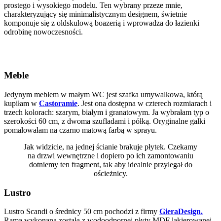
prostego i wysokiego modelu. Ten wybrany przeze mnie,
charakteryzujący się minimalistycznym designem, świetnie
komponuje się z oldskulową boazerią i wprowadza do łazienki
odrobinę nowoczesności.
Meble
Jedynym meblem w małym WC jest szafka umywalkowa, którą
kupiłam w
Castoramie
. Jest ona dostępna w czterech rozmiarach i
trzech kolorach: szarym, białym i granatowym. Ja wybrałam typ o
szerokości 60 cm, z dwoma szufladami i półką. Oryginalne gałki
pomalowałam na czarno matową farbą w sprayu.
Jak widzicie, na jednej ścianie brakuje płytek. Czekamy
na drzwi wewnętrzne i dopiero po ich zamontowaniu
dotniemy ten fragment, tak aby idealnie przylegał do
ościeżnicy.
Lustro
Lustro Scandi o średnicy 50 cm pochodzi z firmy
GieraDesign.
Rama wykonana została z wodoodpornej płyty MDF lakierowanej