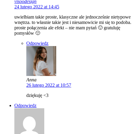
visoodesign
24 lutego 2022 at 14:45
uwielbiam takie proste, klasyczne ale jednocześnie nietypowe
wnętrza. to własnie takie jest i niesamowicie mi się to podoba.
proste połączenia ale efekt – nie mam pytań 🙂 gratuluję
pomysłów 🙂
Odpowiedz
Anna
26 lutego 2022 at 10:57
dziękuję <3
Odpowiedz