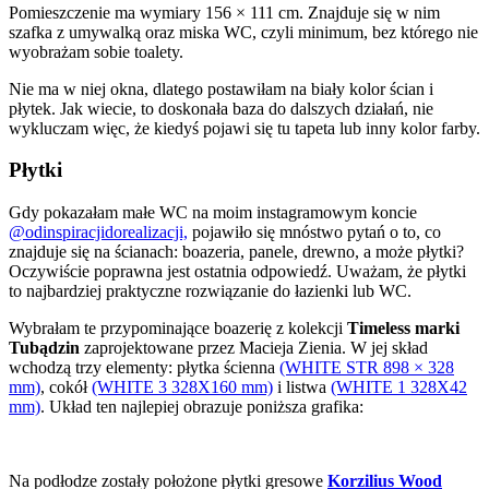
Pomieszczenie ma wymiary 156 × 111 cm. Znajduje się w nim
szafka z umywalką oraz miska WC, czyli minimum, bez którego nie
wyobrażam sobie toalety.
Nie ma w niej okna, dlatego postawiłam na biały kolor ścian i
płytek. Jak wiecie, to doskonała baza do dalszych działań, nie
wykluczam więc, że kiedyś pojawi się tu tapeta lub inny kolor farby.
Płytki
Gdy pokazałam małe WC na moim instagramowym koncie
@odinspiracjidorealizacji,
pojawiło się mnóstwo pytań o to, co
znajduje się na ścianach: boazeria, panele, drewno, a może płytki?
Oczywiście poprawna jest ostatnia odpowiedź. Uważam, że płytki
to najbardziej praktyczne rozwiązanie do łazienki lub WC.
Wybrałam te przypominające boazerię z kolekcji
Timeless marki
Tubądzin
zaprojektowane przez Macieja Zienia. W jej skład
wchodzą trzy elementy: płytka ścienna
(WHITE STR 898 × 328
mm)
, cokół
(WHITE 3 328X160 mm)
i listwa
(WHITE 1 328X42
mm)
. Układ ten najlepiej obrazuje poniższa grafika:
Na podłodze zostały położone płytki gresowe
Korzilius Wood