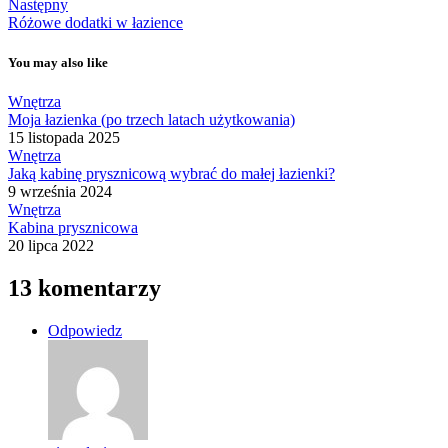
Następny
Różowe dodatki w łazience
You may also like
Wnętrza
Moja łazienka (po trzech latach użytkowania)
15 listopada 2025
Wnętrza
Jaką kabinę prysznicową wybrać do małej łazienki?
9 września 2024
Wnętrza
Kabina prysznicowa
20 lipca 2022
13 komentarzy
Odpowiedz