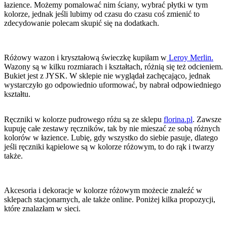
łazience. Możemy pomalować nim ściany, wybrać płytki w tym
kolorze, jednak jeśli lubimy od czasu do czasu coś zmienić to
zdecydowanie polecam skupić się na dodatkach.
Różowy wazon i kryształową świeczkę kupiłam w
Leroy Merlin.
Wazony są w kilku rozmiarach i kształtach, różnią się też odcieniem.
Bukiet jest z JYSK. W sklepie nie wyglądał zachęcająco, jednak
wystarczyło go odpowiednio uformować, by nabrał odpowiedniego
kształtu.
Ręczniki w kolorze pudrowego różu są ze sklepu
florina.pl
. Zawsze
kupuję całe zestawy ręczników, tak by nie mieszać ze sobą różnych
kolorów w łazience. Lubię, gdy wszystko do siebie pasuje, dlatego
jeśli ręczniki kąpielowe są w kolorze różowym, to do rąk i twarzy
także.
Akcesoria i dekoracje w kolorze różowym możecie znaleźć w
sklepach stacjonarnych, ale także online. Poniżej kilka propozycji,
które znalazłam w sieci.