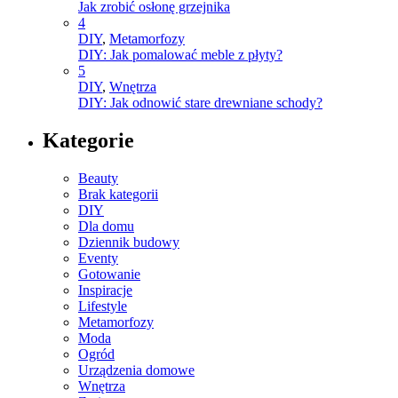
Jak zrobić osłonę grzejnika
4
DIY
,
Metamorfozy
DIY: Jak pomalować meble z płyty?
5
DIY
,
Wnętrza
DIY: Jak odnowić stare drewniane schody?
Kategorie
Beauty
Brak kategorii
DIY
Dla domu
Dziennik budowy
Eventy
Gotowanie
Inspiracje
Lifestyle
Metamorfozy
Moda
Ogród
Urządzenia domowe
Wnętrza