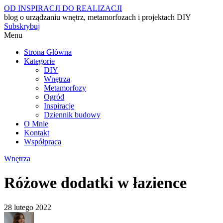
OD INSPIRACJI DO REALIZACJI
blog o urządzaniu wnętrz, metamorfozach i projektach DIY
Subskrybuj
Menu
Strona Główna
Kategorie
DIY
Wnętrza
Metamorfozy
Ogród
Inspiracje
Dziennik budowy
O Mnie
Kontakt
Współpraca
Wnętrza
Różowe dodatki w łazience
28 lutego 2022