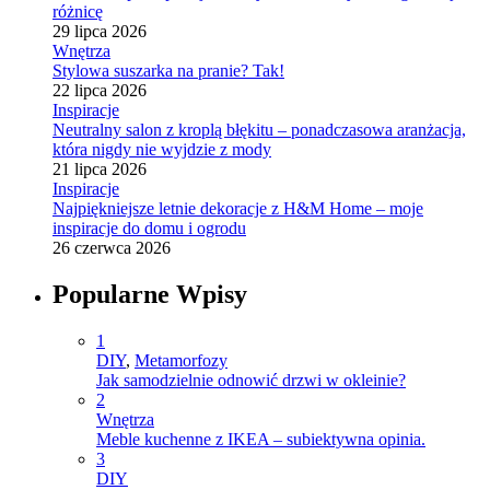
różnicę
29 lipca 2026
Wnętrza
Stylowa suszarka na pranie? Tak!
22 lipca 2026
Inspiracje
Neutralny salon z kroplą błękitu – ponadczasowa aranżacja,
która nigdy nie wyjdzie z mody
21 lipca 2026
Inspiracje
Najpiękniejsze letnie dekoracje z H&M Home – moje
inspiracje do domu i ogrodu
26 czerwca 2026
Popularne Wpisy
1
DIY
,
Metamorfozy
Jak samodzielnie odnowić drzwi w okleinie?
2
Wnętrza
Meble kuchenne z IKEA – subiektywna opinia.
3
DIY