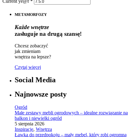
Current ye@r
*
METAMORFOZY
Każde wnętrze
zasługuje na drugą szansę!
Chcesz zobaczyć
jak zmieniam
wnętrza na lepsze?
Czytaj więcej
Social Media
Najnowsze posty
Ogród
Małe zestawy mebli ogrodowych – idealne rozwiązanie na
balkon i niewielki ogród
5 sierpnia 2026
Inspiracje
,
Wnętrza
Ławka do przedpokoju – mały mebel, który robi ogromną