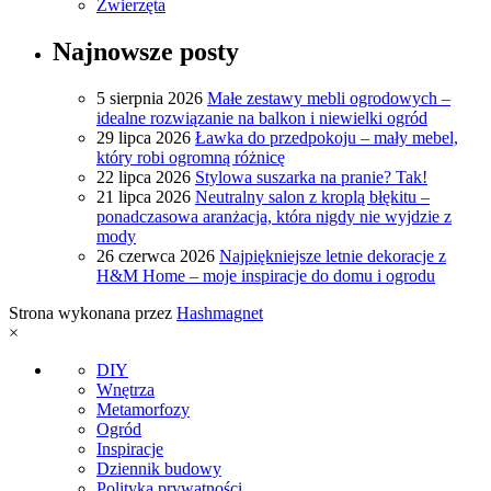
Zwierzęta
Najnowsze posty
5 sierpnia 2026
Małe zestawy mebli ogrodowych –
idealne rozwiązanie na balkon i niewielki ogród
29 lipca 2026
Ławka do przedpokoju – mały mebel,
który robi ogromną różnicę
22 lipca 2026
Stylowa suszarka na pranie? Tak!
21 lipca 2026
Neutralny salon z kroplą błękitu –
ponadczasowa aranżacja, która nigdy nie wyjdzie z
mody
26 czerwca 2026
Najpiękniejsze letnie dekoracje z
H&M Home – moje inspiracje do domu i ogrodu
Strona wykonana przez
Hashmagnet
×
DIY
Wnętrza
Metamorfozy
Ogród
Inspiracje
Dziennik budowy
Polityka prywatności