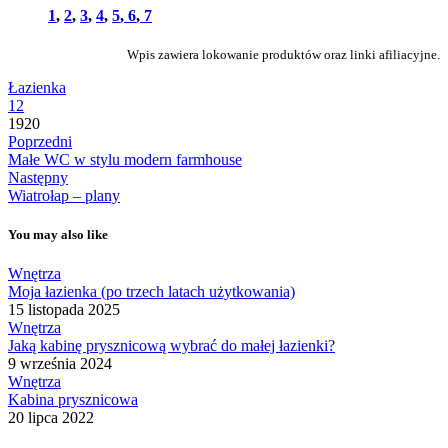
1
,
2
,
3
,
4
,
5
,
6
,
7
Wpis zawiera lokowanie produktów oraz linki afiliacyjne.
Łazienka
12
1920
Poprzedni
Małe WC w stylu modern farmhouse
Następny
Wiatrołap – plany
You may also like
Wnętrza
Moja łazienka (po trzech latach użytkowania)
15 listopada 2025
Wnętrza
Jaką kabinę prysznicową wybrać do małej łazienki?
9 września 2024
Wnętrza
Kabina prysznicowa
20 lipca 2022