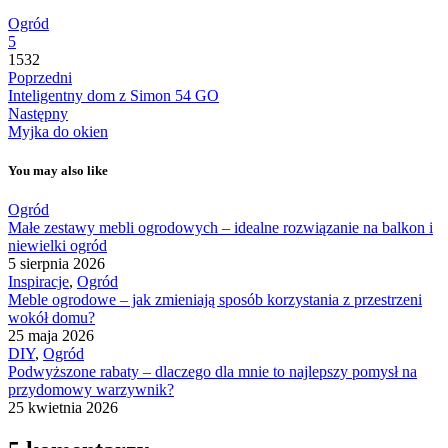
Ogród
5
1532
Poprzedni
Inteligentny dom z Simon 54 GO
Następny
Myjka do okien
You may also like
Ogród
Małe zestawy mebli ogrodowych – idealne rozwiązanie na balkon i
niewielki ogród
5 sierpnia 2026
Inspiracje
,
Ogród
Meble ogrodowe – jak zmieniają sposób korzystania z przestrzeni
wokół domu?
25 maja 2026
DIY
,
Ogród
Podwyższone rabaty – dlaczego dla mnie to najlepszy pomysł na
przydomowy warzywnik?
25 kwietnia 2026