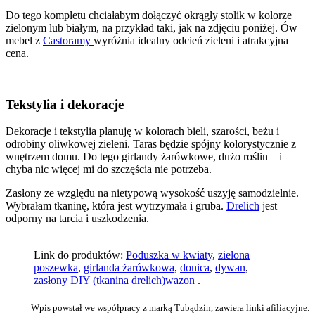
Do tego kompletu chciałabym dołączyć okrągły stolik w kolorze
zielonym lub białym, na przykład taki, jak na zdjęciu poniżej. Ów
mebel z
Castoramy
wyróżnia idealny odcień zieleni i atrakcyjna
cena.
Tekstylia i dekoracje
Dekoracje i tekstylia planuję w kolorach bieli, szarości, beżu i
odrobiny oliwkowej zieleni. Taras będzie spójny kolorystycznie z
wnętrzem domu. Do tego girlandy żarówkowe, dużo roślin – i
chyba nic więcej mi do szczęścia nie potrzeba.
Zasłony ze względu na nietypową wysokość uszyję samodzielnie.
Wybrałam tkaninę, która jest wytrzymała i gruba.
Drelich
jest
odporny na tarcia i uszkodzenia.
Link do produktów:
Poduszka w kwiaty
,
zielona
poszewka
,
girlanda żarówkowa
,
donica
,
dywan
,
zasłony DIY (tkanina drelich)
wazon
.
Wpis powstał we współpracy z marką Tubądzin, zawiera linki afiliacyjne.