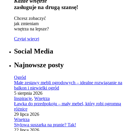
Każde wnętrze
zasługuje na drugą szansę!
Chcesz zobaczyć
jak zmieniam
wnętrza na lepsze?
Czytaj więcej
Social Media
Najnowsze posty
Ogród
Małe zestawy mebli ogrodowych – idealne rozwiązanie na
balkon i niewielki ogród
5 sierpnia 2026
Inspiracje
,
Wnętrza
Ławka do przedpokoju – mały mebel, który robi ogromną
różnicę
29 lipca 2026
Wnętrza
Stylowa suszarka na pranie? Tak!
22 lipca 2026