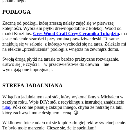
jadalnianego.
PODŁOGA
Zacznę od podłogi, którą zresztą należy zająć się w pierwszej
kolejności. Wybrałam płytki drewnopodobne z kolekcji Wood od
marki Korzilius.
Gres Wood Craft Grey
Ceramika Tubądzin
.
ma
jasne odcienie szarości i przypomina prawdziwe deski. Te same
znajdują się w salonie, z którego wychodzi się na taras. Zależało mi
na efekcie „przedłużenia” podłogi z wnętrza na zewnątrz domu.
Swoją drogą płytki na tarasie to bardzo praktyczne rozwiązanie.
Łatwo się je czyści i – w przeciwieństwie do drewna – nie
wymagają one impregnacji.
STREFA JADALNIANA
W kąciku jadalnianym stoi stół, który wykonaliśmy z Michałem w
zeszłym roku. Wpis DIY: stół z recyklingu z instrukcją znajdziecie
tutaj.
Póki co nie planuję zakupu innego, chyba że natrafię na taki,
który zachwyci mnie designem i ceną. 😉
Wiklinowe fotele udało mi się kupić z drugiej ręki w świetnej cenie.
To było moje marzenie. Cieszę się, że je spełniłam!