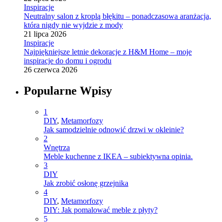
Inspiracje
Neutralny salon z kroplą błękitu – ponadczasowa aranżacja,
która nigdy nie wyjdzie z mody
21 lipca 2026
Inspiracje
Najpiękniejsze letnie dekoracje z H&M Home – moje
inspiracje do domu i ogrodu
26 czerwca 2026
Popularne Wpisy
1
DIY
,
Metamorfozy
Jak samodzielnie odnowić drzwi w okleinie?
2
Wnętrza
Meble kuchenne z IKEA – subiektywna opinia.
3
DIY
Jak zrobić osłonę grzejnika
4
DIY
,
Metamorfozy
DIY: Jak pomalować meble z płyty?
5