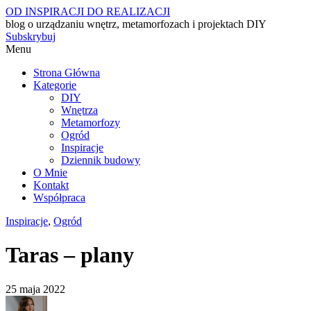
OD INSPIRACJI DO REALIZACJI
blog o urządzaniu wnętrz, metamorfozach i projektach DIY
Subskrybuj
Menu
Strona Główna
Kategorie
DIY
Wnętrza
Metamorfozy
Ogród
Inspiracje
Dziennik budowy
O Mnie
Kontakt
Współpraca
Inspiracje
,
Ogród
Taras – plany
25 maja 2022