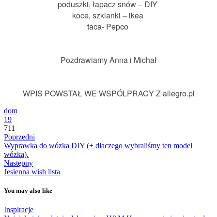
poduszki,
łapacz snów – DIY
koce, szklanki – ikea
taca- Pepco
Pozdrawiamy Anna i Michał
WPIS POWSTAŁ WE WSPÓLPRACY Z allegro.pl
dom
19
711
Poprzedni
Wyprawka do wózka DIY (+ dlaczego wybraliśmy ten model
wózka).
Następny
Jesienna wish lista
You may also like
Inspiracje