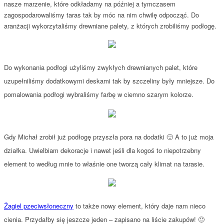
nasze marzenie, które odkładamy na później a tymczasem
zagospodarowaliśmy taras tak by móc na nim chwilę odpocząć. Do
aranżacji wykorzytaliśmy drewniane palety, z których zrobiliśmy podłogę.
Do wykonania podłogi użyliśmy zwykłych drewnianych palet, które
uzupełniliśmy dodatkowymi deskami tak by szczeliny były mniejsze. Do
pomalowania podłogi wybraliśmy farbę w ciemno szarym kolorze.
Gdy Michał zrobił już podłogę przyszła pora na dodatki 🙂 A to już moja
działka. Uwielbiam dekoracje i nawet jeśli dla kogoś to niepotrzebny
element to według mnie to właśnie one tworzą cały klimat na tarasie.
Żagiel pzeciwsłoneczny
to także nowy element, który daje nam nieco
cienia. Przydałby się jeszcze jeden – zapisano na liście zakupów! 🙂