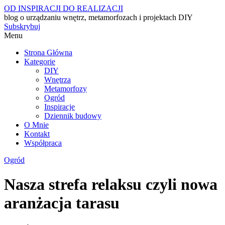
OD INSPIRACJI DO REALIZACJI
blog o urządzaniu wnętrz, metamorfozach i projektach DIY
Subskrybuj
Menu
Strona Główna
Kategorie
DIY
Wnętrza
Metamorfozy
Ogród
Inspiracje
Dziennik budowy
O Mnie
Kontakt
Współpraca
Ogród
Nasza strefa relaksu czyli nowa
aranżacja tarasu