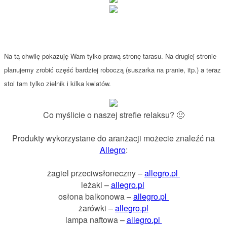
Na tą chwilę pokazuję Wam tylko prawą stronę tarasu. Na drugiej stronie
planujemy zrobić część bardziej roboczą (suszarka na pranie, itp.) a teraz
stoi tam tylko zielnik i kilka kwiatów.
Co myślicie o naszej strefie relaksu? 🙂
Produkty wykorzystane do aranżacji możecie znaleźć na
Allegro
:
żagiel przeciwsłoneczny –
allegro.pl
leżaki –
allegro.pl
osłona balkonowa –
allegro.pl
żarówki –
allegro.pl
lampa naftowa –
allegro.pl