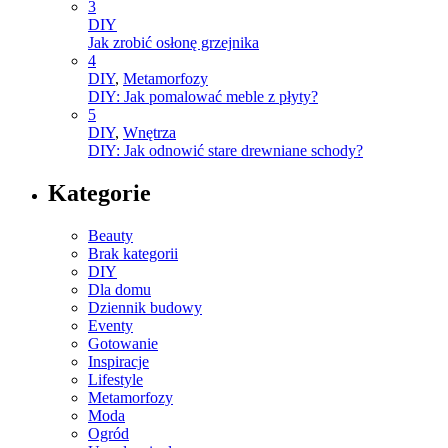
3
DIY
Jak zrobić osłonę grzejnika
4
DIY
,
Metamorfozy
DIY: Jak pomalować meble z płyty?
5
DIY
,
Wnętrza
DIY: Jak odnowić stare drewniane schody?
Kategorie
Beauty
Brak kategorii
DIY
Dla domu
Dziennik budowy
Eventy
Gotowanie
Inspiracje
Lifestyle
Metamorfozy
Moda
Ogród