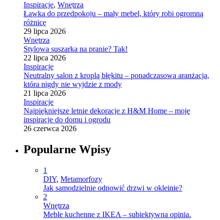
Inspiracje
,
Wnętrza
Ławka do przedpokoju – mały mebel, który robi ogromną
różnicę
29 lipca 2026
Wnętrza
Stylowa suszarka na pranie? Tak!
22 lipca 2026
Inspiracje
Neutralny salon z kroplą błękitu – ponadczasowa aranżacja,
która nigdy nie wyjdzie z mody
21 lipca 2026
Inspiracje
Najpiękniejsze letnie dekoracje z H&M Home – moje
inspiracje do domu i ogrodu
26 czerwca 2026
Popularne Wpisy
1
DIY
,
Metamorfozy
Jak samodzielnie odnowić drzwi w okleinie?
2
Wnętrza
Meble kuchenne z IKEA – subiektywna opinia.