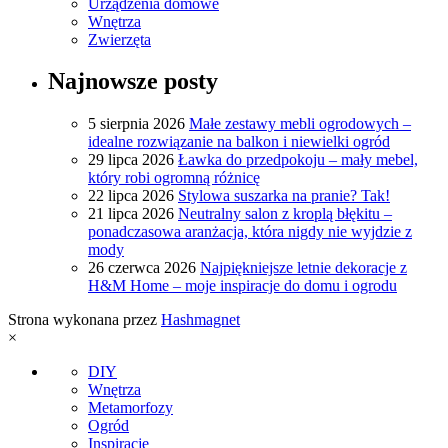
Urządzenia domowe
Wnętrza
Zwierzęta
Najnowsze posty
5 sierpnia 2026
Małe zestawy mebli ogrodowych –
idealne rozwiązanie na balkon i niewielki ogród
29 lipca 2026
Ławka do przedpokoju – mały mebel,
który robi ogromną różnicę
22 lipca 2026
Stylowa suszarka na pranie? Tak!
21 lipca 2026
Neutralny salon z kroplą błękitu –
ponadczasowa aranżacja, która nigdy nie wyjdzie z
mody
26 czerwca 2026
Najpiękniejsze letnie dekoracje z
H&M Home – moje inspiracje do domu i ogrodu
Strona wykonana przez
Hashmagnet
×
DIY
Wnętrza
Metamorfozy
Ogród
Inspiracje