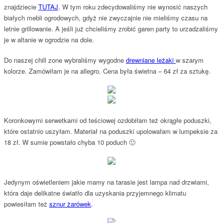
znajdziecie
TUTAJ
. W tym roku zdecydowaliśmy nie wynosić naszych
białych mebli ogrodowych, gdyż nie zwyczajnie nie mieliśmy czasu na
letnie grillowanie. A jeśli już chcieliśmy zrobić garen party to urzadzaliśmy
je w altanie w ogrodzie na dole.
Do naszej chill zone wybraliśmy wygodne
drewniane leżaki
w szarym
kolorze. Zamówiłam je na allegro. Cena była świetna – 64 zł za sztukę.
Koronkowymi serwetkami od teściowej ozdobiłam też okrągłe poduszki,
które ostatnio uszyłam. Materiał na poduszki upolowałam w lumpeksie za
18 zł. W sumie powstało chyba 10 poduch 🙂
Jedynym oświetleniem jakie mamy na tarasie jest lampa nad drzwiami,
która daje delikatne światło dla uzyskania przyjemnego klimatu
powiesiłam też
sznur żarówek
.