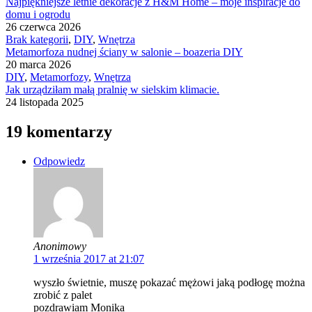
Najpiękniejsze letnie dekoracje z H&M Home – moje inspiracje do
domu i ogrodu
26 czerwca 2026
Brak kategorii
,
DIY
,
Wnętrza
Metamorfoza nudnej ściany w salonie – boazeria DIY
20 marca 2026
DIY
,
Metamorfozy
,
Wnętrza
Jak urządziłam małą pralnię w sielskim klimacie.
24 listopada 2025
19 komentarzy
Odpowiedz
Anonimowy
1 września 2017 at 21:07
wyszło świetnie, muszę pokazać mężowi jaką podłogę można
zrobić z palet
pozdrawiam Monika