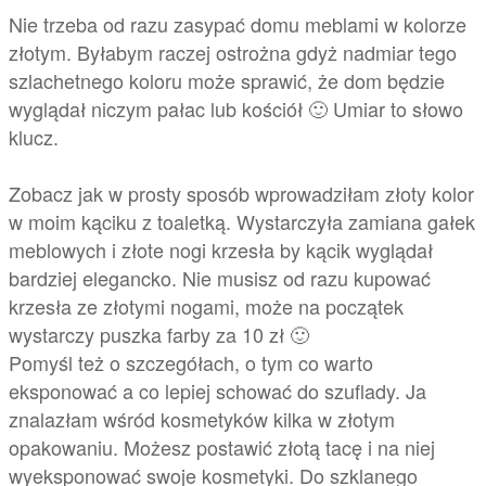
Nie trzeba od razu zasypać domu meblami w kolorze
złotym. Byłabym raczej ostrożna gdyż nadmiar tego
szlachetnego koloru może sprawić, że dom będzie
wyglądał niczym pałac lub kościół 🙂 Umiar to słowo
klucz.
Zobacz jak w prosty sposób wprowadziłam złoty kolor
w moim kąciku z toaletką. Wystarczyła zamiana gałek
meblowych i złote nogi krzesła by kącik wyglądał
bardziej elegancko. Nie musisz od razu kupować
krzesła ze złotymi nogami, może na początek
wystarczy puszka farby za 10 zł 🙂
Pomyśl też o szczegółach, o tym co warto
eksponować a co lepiej schować do szuflady. Ja
znalazłam wśród kosmetyków kilka w złotym
opakowaniu. Możesz postawić złotą tacę i na niej
wyeksponować swoje kosmetyki. Do szklanego