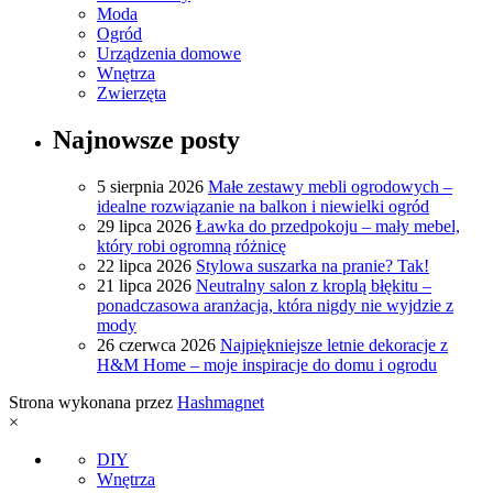
Moda
Ogród
Urządzenia domowe
Wnętrza
Zwierzęta
Najnowsze posty
5 sierpnia 2026
Małe zestawy mebli ogrodowych –
idealne rozwiązanie na balkon i niewielki ogród
29 lipca 2026
Ławka do przedpokoju – mały mebel,
który robi ogromną różnicę
22 lipca 2026
Stylowa suszarka na pranie? Tak!
21 lipca 2026
Neutralny salon z kroplą błękitu –
ponadczasowa aranżacja, która nigdy nie wyjdzie z
mody
26 czerwca 2026
Najpiękniejsze letnie dekoracje z
H&M Home – moje inspiracje do domu i ogrodu
Strona wykonana przez
Hashmagnet
×
DIY
Wnętrza