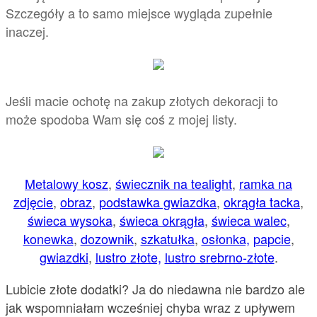
Szczegóły a to samo miejsce wygląda zupełnie
inaczej.
Jeśli macie ochotę na zakup złotych dekoracji to
może spodoba Wam się coś z mojej listy.
Metalowy kosz
,
świecznik na tealight
,
ramka na
zdjęcie
,
obraz
,
podstawka gwiazdka
,
okrągła tacka
,
świeca wysoka
,
świeca okrągła
,
świeca walec
,
konewka
,
dozownik
,
szkatułka
,
osłonka,
papcie
,
gwiazdki
,
lustro złote,
lustro srebrno-złote
.
Lubicie złote dodatki? Ja do niedawna nie bardzo ale
jak wspomniałam wcześniej chyba wraz z upływem