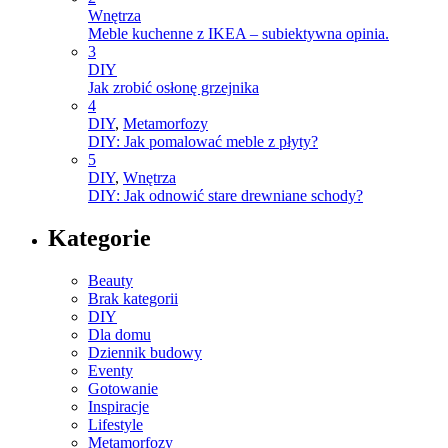
Wnętrza
Meble kuchenne z IKEA – subiektywna opinia.
3
DIY
Jak zrobić osłonę grzejnika
4
DIY
,
Metamorfozy
DIY: Jak pomalować meble z płyty?
5
DIY
,
Wnętrza
DIY: Jak odnowić stare drewniane schody?
Kategorie
Beauty
Brak kategorii
DIY
Dla domu
Dziennik budowy
Eventy
Gotowanie
Inspiracje
Lifestyle
Metamorfozy