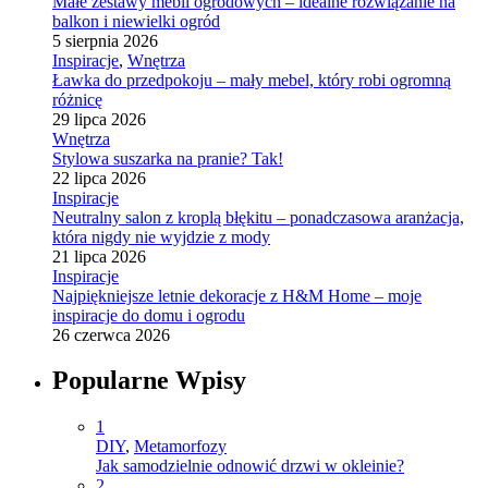
Małe zestawy mebli ogrodowych – idealne rozwiązanie na
balkon i niewielki ogród
5 sierpnia 2026
Inspiracje
,
Wnętrza
Ławka do przedpokoju – mały mebel, który robi ogromną
różnicę
29 lipca 2026
Wnętrza
Stylowa suszarka na pranie? Tak!
22 lipca 2026
Inspiracje
Neutralny salon z kroplą błękitu – ponadczasowa aranżacja,
która nigdy nie wyjdzie z mody
21 lipca 2026
Inspiracje
Najpiękniejsze letnie dekoracje z H&M Home – moje
inspiracje do domu i ogrodu
26 czerwca 2026
Popularne Wpisy
1
DIY
,
Metamorfozy
Jak samodzielnie odnowić drzwi w okleinie?
2