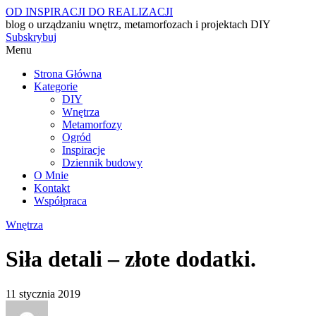
OD INSPIRACJI DO REALIZACJI
blog o urządzaniu wnętrz, metamorfozach i projektach DIY
Subskrybuj
Menu
Strona Główna
Kategorie
DIY
Wnętrza
Metamorfozy
Ogród
Inspiracje
Dziennik budowy
O Mnie
Kontakt
Współpraca
Wnętrza
Siła detali – złote dodatki.
11 stycznia 2019