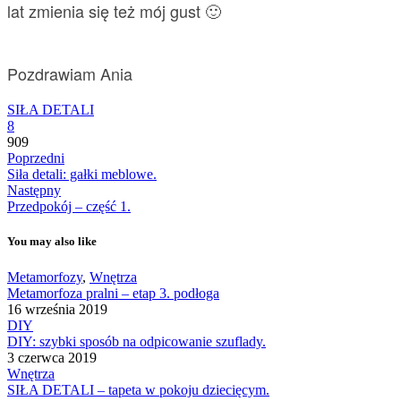
lat zmienia się też mój gust 🙂
Pozdrawiam Ania
SIŁA DETALI
8
909
Poprzedni
Siła detali: gałki meblowe.
Następny
Przedpokój – część 1.
You may also like
Metamorfozy
,
Wnętrza
Metamorfoza pralni – etap 3. podłoga
16 września 2019
DIY
DIY: szybki sposób na odpicowanie szuflady.
3 czerwca 2019
Wnętrza
SIŁA DETALI – tapeta w pokoju dziecięcym.