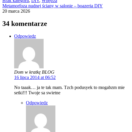
Brak kategorii
,
DIY
,
Wnętrza
Metamorfoza nudnej ściany w salonie – boazeria DIY
20 marca 2026
34 komentarze
Odpowiedz
Dom w kratkę BLOG
16 lipca 2014 at 06:52
No taaak… ja te tak mam. Tzch podusyek to mogabzm mie
setki!!! Twoje sa swietne
Odpowiedz