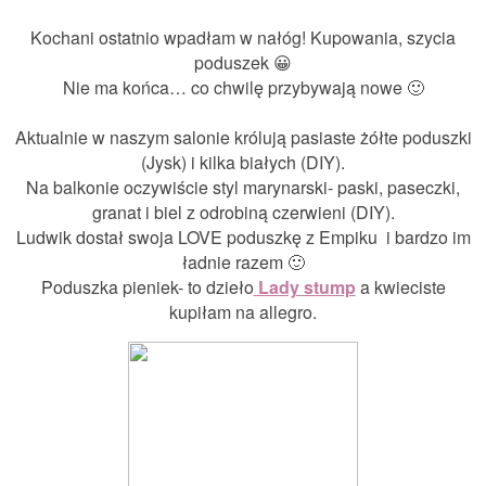
Kochani ostatnio wpadłam w nałóg! Kupowania, szycia
poduszek 😀
Nie ma końca… co chwilę przybywają nowe 🙂
Aktualnie w naszym salonie królują pasiaste żółte poduszki
(Jysk) i kilka białych (DIY).
Na balkonie oczywiście styl marynarski- paski, paseczki,
granat i biel z odrobiną czerwieni (DIY).
Ludwik dostał swoja LOVE poduszkę z Empiku i bardzo im
ładnie razem 🙂
Poduszka pieniek- to dzieło
Lady stump
a kwieciste
kupiłam na allegro.