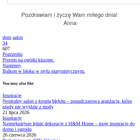
Pozdrawiam i życzę Wam miłego dnia!
Anna
dom
salon
34
607
Poprzedni
Przepis na ogórki kiszone.
Następny
Balkon w bloku w stylu marynistycznym.
You may also like
Inspiracje
Neutralny salon z kroplą błękitu – ponadczasowa aranżacja, która
nigdy nie wyjdzie z mody
21 lipca 2026
Inspiracje
Najpiękniejsze letnie dekoracje z H&M Home – moje inspiracje do
domu i ogrodu
26 czerwca 2026