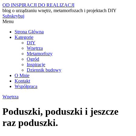
OD INSPIRACJI DO REALIZACJI
blog o urządzaniu wnętrz, metamorfozach i projektach DIY
Subskrybuj
Menu
Strona Główna
Kategorie
DIY
Wnętrza
Metamorfozy
Ogród
Inspiracje
Dziennik budowy
O Mnie
Kontakt
Współpraca
Wnętrza
Poduszki, poduszki i jeszcze
raz poduszki.